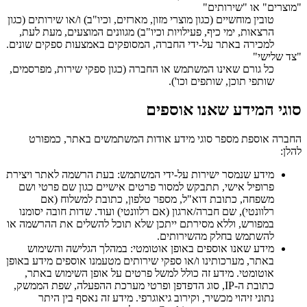
"מוצרים" או "שירותים"
טובין מוחשיים (כגון מוצרי מזון, מארזים, וכיו"ב) ו/או שירותים (כגון
הרצאות, ימי כיף, פעילויות וכיו"ב) מגוונים המוצעים, מעת לעת,
למכירה באתר על-ידי החברה, המסופקים באמצעות ספקים שונים.
"צד שלישי"
כל גורם שאינו המשתמש או החברה (כגון ספקי שירות, מפרסמים,
שותפי תוכן, שותפים וכו').
סוגי המידע שאנו אוספים
החברה אוספת מספר סוגי מידע אודות המשתמשים באתר, כמפורט
להלן:
מידע שנמסר ישירות על-ידי המשתמש: בעת הרשמה לאתר ויצירת
פרופיל אישי, תתבקש למסור פרטים אישיים כגון שם פרטי ושם
משפחה, כתובת דוא"ל, מספר טלפון, כתובת למשלוח (אם
רלוונטי), שם חברה/ארגון (אם רלוונטי) ועוד. שדות חובה יסומנו
במפורש, וללא מסירתם ייתכן שלא תוכל להשלים את ההרשמה או
להשתמש בחלק מהשירותים.
מידע שאנו אוספים באופן אוטומטי: במהלך הגלישה והשימוש
באתר, מערכותינו ו/או ספקי שירותים מטעמנו אוספים מידע באופן
אוטומטי. מידע זה כולל למשל פרטים על אופן השימוש באתר,
כתובת ה-IP, סוג הדפדפן ופרטי מערכת ההפעלה, שפת הממשק,
נתוני זיהוי מכשיר, וקירוב גיאוגרפי. מידע זה נאסף בין היתר