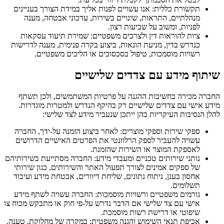
תקשורת כללית: אנו עשויים לפנות אליך במידת הצורך בעניינים
מנהלתיים, התראות, שינויים בשירות, עדכוני אבטחה, מענה
לפניות, ומשוב על שביעות רצון.
ציות להוראות דין ולצרכים משפטיים: שמירת תיעוד עסקאות
כנדרש בדין, מניעת הונאות, ביצוע בקרה פנימית, מענה לדרישות
רשויות מוסמכות, טיפול בסכסוכים או הליכים משפטיים.
שיתוף מידע עם צדדים שלישיים
החברה מכירה בחשיבות ההגנה על פרטיות המשתמשים, ולכן תשתף
מידע אישי עם צדדים שלישיים רק בהיקף הנדרש ולמטרות מוגדרות.
להלן הנסיבות העיקריות בהן ייתכן שנעביר מידע לצד שלישי:
ספקי שירות וספקי מוצרים: לאחר ביצוע הזמנה על-ידך, החברה
עשויה להעביר לספק הרלוונטי את הפרטים האישיים הדרושים
לאספקת המוצר או השירות שהזמנת.
נותני שירותים טכניים ומעבדי מידע: החברה מסתייעת בשירותיהם
של ספקים אמינים לצורך תפעול האתר והשירותים, כגון שירותי
אחסון בענן, ניתוח נתונים, שליחת דיוורים, אבטחת מידע ועיבוד
תשלומים.
גורמים משפטיים ורשויות מוסמכות: החברה עשויה לשתף מידע
אישי עם צד שלישי אם הדבר נדרש על-פי חוק או מתבקש מכוח צו
שיפוטי או דרישת רשות מוסמכת.
אכיפת תנאי השימוש והגנה משפטית: במקרה של מחלוקת, טענה,