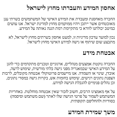
אחסון המידע והעברתו מחוץ לישראל
החברה מאחסנת ומעבדת את המידע האישי של המשתמשים בשרתי ענן
מאובטחים אשר ייתכן ויהיו ממוקמים מחוץ למדינת ישראל. אנו עושים
כמיטב יכולתנו לוודא כי מתקיימת רמת הגנה נאותה על המידע.
נכון למועד עדכון מדיניות זו, למעט אחסון בשרתים מחוץ לישראל, לא
מתבצע שום שיתוף או גישה למידע האישי מחוץ לישראל.
אבטחת מידע
החברה נוקטת אמצעים מנהליים, ארגוניים וטכניים מתקדמים כדי להגן
על המידע האישי שבמאגריה מפני גישה בלתי מורשית, שימוש לרעה,
אובדן, שינוי או השמדה. אנו מיישמים פרוטוקולי אבטחה מקובלים, לרבות
הצפנת נתונים רגישים, שימוש בחומות אש, בקרות גישה במסדי נתונים,
וכן נהלים פנימיים להגבלת הגישה למידע.
על אף מאמצינו הרבים, חשוב לזכור שאין אבטחה מוחלטת. באחריות
המשתמש לשמור על פרטי הגישה שלו לאתר (שם משתמש וסיסמה)
בסודיות ולהחליפם תקופתית.
משך שמירת המידע