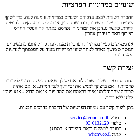
שינויים במדיניות הפרטיות
החברה רשאית לבצע עדכונים ושינויים במדיניות זו מעת לעת, כדי לשקף
שינויים בפעילות השירות, בדרישות הדין, או מכל סיבה עסקית רלוונטית
אחרת. כאשר נעדכן את המדיניות, נפרסם באתר את הנוסח החדש
בצירוף תאריך עדכון אחרון.
אנו ממליצים לעיין במדיניות הפרטיות מעת לעת כדי להתעדכן בשינויים.
המשך שימושך באתר לאחר שינוי המדיניות מעיד על הסכמתך למדיניות
המעודכנת.
יצירת קשר
הגנת הפרטיות שלך חשובה לנו. אם יש לך שאלות כלשהן בנוגע למדיניות
פרטיות זו, אם ברצונך לממש את זכויותיך לגבי המידע, או אם את/ה
סבור/ה שהתנהלותנו אינה תואמת את המדיניות או את החוק - אנא פנה/י
אלינו ללא דיחוי.
ניתן ליצור קשר עם ממונה הפרטיות של החברה בדרכים הבאות:
דוא"ל:
service@goodi.co.il
טלפון:
03-6132120
כתובת למשלוח דואר: היצירה 3, רמת גן
אתר:
witchy.co.il