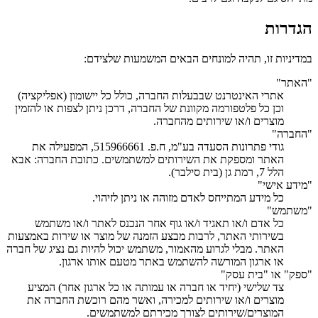
הגדרות
במדיניות זו, תהיה למונחים הבאים המשמעות שלצידם:
"האתר"
אתרי האינטרנט שבבעלות החברה, כולל כל יישומון (אפליקציה)
וכן כל פלטפורמה מקוונת של החברה, דרכן ניתן לצפות או להזמין
מוצרים ו/או שירותים מהחברה.
"החברה"
גודי פתרונות הסעדה בע"מ, ח.פ. 515966661, המפעילה את
האתר ומספקת את השירותים למשתמשים. כתובת החברה: אבא
הלל 7, רמת גן (בית סילבר).
"מידע אישי"
כל מידע המתייחס לאדם מזוהה או ניתן לזיהוי.
"משתמש"
כל אדם ו/או תאגיד ו/או גוף אחר הנכנס לאתר ו/או משתמש
בשירותי האתר, לרבות מבצע הזמנה של מוצר או שירות באמצעות
האתר. מבלי לגרוע מהאמור, משתמש יכול להיות גם נציג של חברה
או ארגון המורשה להשתמש באתר מטעם אותו ארגון.
"ספק" או "בית עסק"
צד שלישי (יחיד או חברה או עמותה או כל ארגון אחר) המציע
מוצרים ו/או שירותים למכירה, ואשר מהם רוכשת החברה את
המוצרים/שירותים לצורך מכירתם למשתמשים.