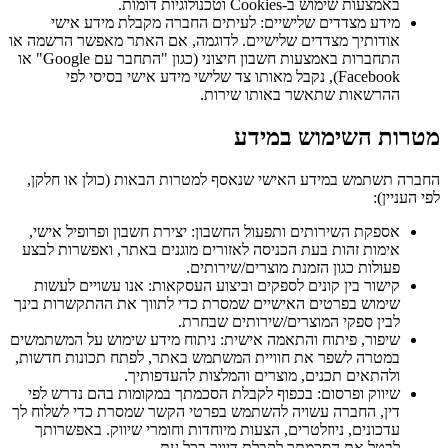
באמצעות שימוש ב-Cookies וטכנולוגיות דומות.
מידע מצדדים שלישיים: לעיתים החברה מקבלת מידע אישי
אודותיך מצדדים שלישיים. לדוגמה, אם האתר מאפשר הרשמה או
התחברות באמצעות חשבון חיצוני (כגון "התחבר עם Google" או
Facebook), נקבל מאותו צד שלישי מידע אישי בסיסי לפי
ההרשאות שתאשר באותו שירות.
מטרות השימוש במידע
החברה תשתמש במידע האישי שנאסף למטרות הבאות (כולן או חלקן,
לפי העניין):
אספקת השירותים ותפעול החשבון: יצירת חשבון ופרופיל אישי,
אימות זהות בעת הכניסה לאזורים מוגנים באתר, ואפשרות לבצע
פעולות כגון הזמנת מוצרים/שירותים.
קישור בין קונים לספקים וביצוע העסקאות: אנו עשויים לעשות
שימוש בפרטים האישיים שמסרת כדי לתווך את ההתקשרות בינך
לבין ספקי המוצרים/שירותים שבחרת.
שיפור, פיתוח והתאמה אישית: ניתוח מידע שימוש על המשתמשים
במטרה לשפר את חוויית המשתמש באתר, לפתח תכונות חדשות,
ולהתאים תכנים, מוצרים והמלצות להעדפותיך.
שיווק ופרסום: בכפוף לקבלת הסכמתך במקומות בהם נדרש לפי
דין, החברה עשויה להשתמש בפרטי הקשר שמסרת כדי לשלוח לך
עדכונים, ניוזלטרים, הצעות מיוחדות וחומרי שיווק. באפשרותך
לבטל את הסכמתך לקבלת דיוור בכל עת.