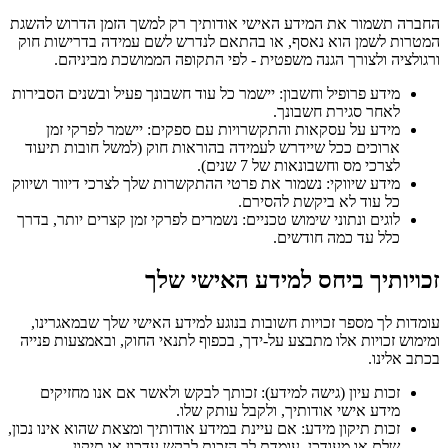
החברה תשמור את המידע האישי אודותיך רק למשך הזמן הדרוש להשגת
המטרות לשמן הוא נאסף, או בהתאם לנדרש לשם עמידה בדרישות חוק
ורגולציה ולצורך הגנה משפטית - לפי התקופה הממושכת מביניהם.
מידע פרופיל וחשבון: יישמר כל עוד חשבונך פעיל ובשנים הסבירות
לאחר סגירת חשבונך.
מידע על עסקאות והתקשרויות עם ספקים: יישמר לפרקי זמן
ארוכים ככל שיידרש לעמידה בהוראות חוק (למשל חובות תיעוד
לצרכי מס וחשבונאות של 7 שנים).
מידע שיווקי: נשמור את פרטי ההתקשרות שלך לצרכי דיוור ושיווק
כל עוד לא ביקשת להסירם.
לוגים ונתוני שימוש טכניים: נשמרים לפרקי זמן קצרים יותר, בדרך
כלל עד כמה חודשים.
זכויותיך ביחס למידע האישי שלך
עומדות לך מספר זכויות חשובות בנוגע למידע האישי שלך שבמאגרינו,
ומימוש זכויות אלו מתבצע על-ידך, בכפוף לתנאי החוק, ובאמצעות פנייה
בכתב אלינו.
זכות עיון (גישה למידע): זכותך לבקש ולאשר אם אנו מחזיקים
מידע אישי אודותיך, ולקבל עותק שלו.
זכות תיקון מידע: אם עיינת במידע אודותיך ומצאת שהוא אינו נכון,
שלם או מעודכן, עומדת לך הזכות לבקש עדכון או תיקון.