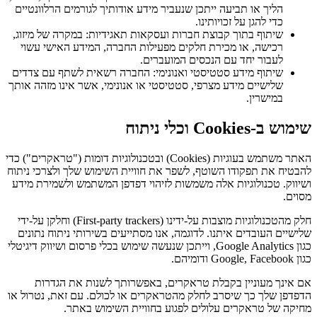
הליך או תביעה ייתכן שנעביר מידע אודותיך לגורמים הרלוונטיים
כדי להגן על זכויותינו.
שיתוף בתוך קבוצת חברות ועסקאות תאגידיות: במקרה של מיזוג,
רכישה, או מכירת חלקים מפעילות החברה, המידע האישי עשוי
לעבור יחד עם הנכסים המועברים.
שיתוף מידע סטטיסטי ואנונימי: החברה רשאית לשתף עם צדדים
שלישיים מידע מצרפי, סטטיסטי או אנונימי, אשר אינו מזהה אותך
במישרין.
שימוש ב-Cookies וכלי ניתוח
האתר משתמש בעוגיות (Cookies) ובטכנולוגיות דומות ("טראקרים") כדי
להבטיח את תפקודו השוטף, לשפר את חוויית השימוש שלך ולצרכי ניתוח
ושיווק. טכנולוגיות אלה משמשות לזיהוי דפדפן המשתמש ולשמירת מידע
מסוים.
חלק מהטכנולוגיות מוצבות על-ידינו (First-party trackers) וחלקן על-ידי
שלישיים העובדים איתנו. לדוגמה, אנו מסתייעים בשירותי ניתוח נתונים
כגון Google Analytics, וייתכן שנעשה שימוש בכלי פרסום ושיווק דיגיטלי
כגון Google, Facebook ודומיהם.
אם אינך מעוניין בקבלת טראקרים, באפשרותך לשנות את הגדרות
הדפדפן שלך כך שיסרב לחלק מהטראקרים או לכולם. עם זאת, נטרול או
מחיקה של טראקרים עלולים לפגוע בחוויית השימוש באתר.